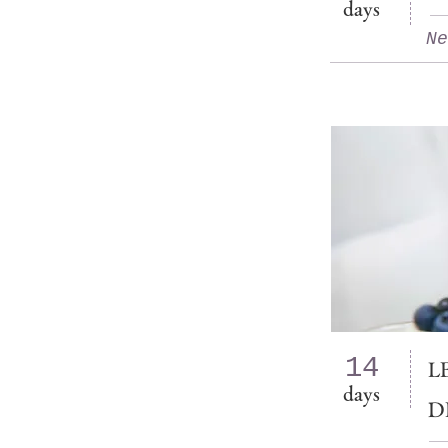
days
Ne
14
L
days
D