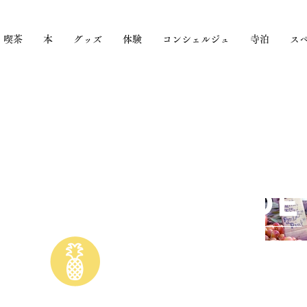
喫茶
本
グッズ
体験
コンシェルジュ
寺泊
ス
UNCE OF SAUCE
S A MULTITUDE
S."