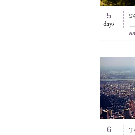
5
SW
days
N
6
T