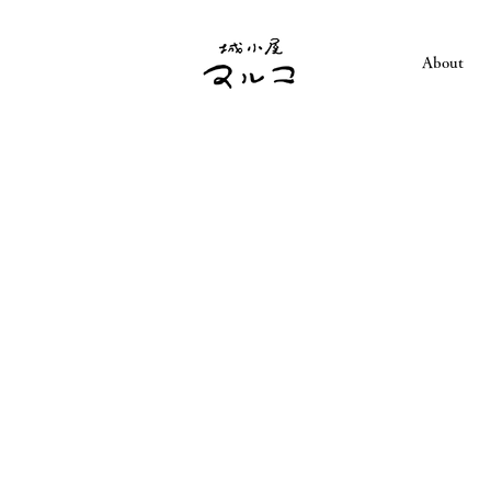
About
"AN O
COVER
OF SIN
Anthony Bourdain